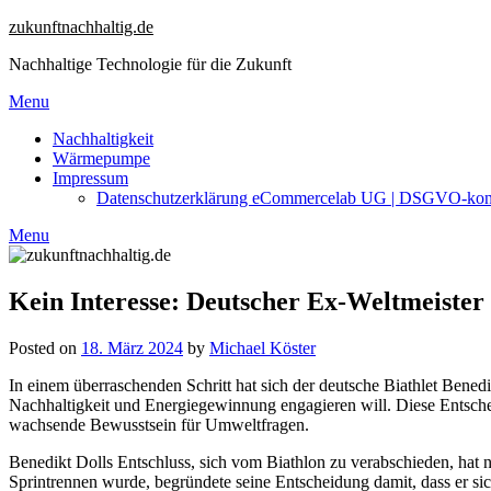
Skip
zukunftnachhaltig.de
to
Nachhaltige Technologie für die Zukunft
content
Menu
Nachhaltigkeit
Wärmepumpe
Impressum
Datenschutzerklärung eCommercelab UG | DSGVO-ko
Menu
Kein Interesse: Deutscher Ex-Weltmeister 
Posted on
18. März 2024
by
Michael Köster
In einem überraschenden Schritt hat sich der deutsche Biathlet Bened
Nachhaltigkeit und Energiegewinnung engagieren will. Diese Entschei
wachsende Bewusstsein für Umweltfragen.
Benedikt Dolls Entschluss, sich vom Biathlon zu verabschieden, hat ni
Sprintrennen wurde, begründete seine Entscheidung damit, dass er si