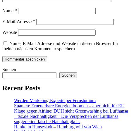
Name
*
E-Mail-Adresse
*
Website
Name, E-Mail-Adresse und Website in diesem Browser für
meinen nächsten Kommentar speichern.
Suchen
Suchen
Recent Posts
Werden Marketing-Experte per Fernstudium
Spanien: Erneuerbare Energien boomen – aber nicht für EU
Klage gegen Airline: DUH sieht Greenwashing bei Lufthansa
– taz.de Nachhaltigkeit – Die Versprechen der Lufthansa
suggerierten falsche Nachhaltigkeit.
Hanke in Hansestadt – Hamburg will von Wien