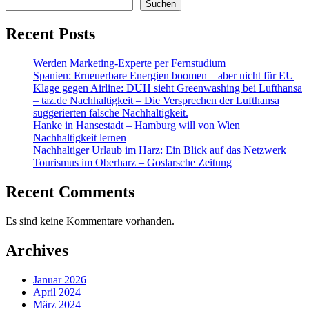
Suchen
Recent Posts
Werden Marketing-Experte per Fernstudium
Spanien: Erneuerbare Energien boomen – aber nicht für EU
Klage gegen Airline: DUH sieht Greenwashing bei Lufthansa
– taz.de Nachhaltigkeit – Die Versprechen der Lufthansa
suggerierten falsche Nachhaltigkeit.
Hanke in Hansestadt – Hamburg will von Wien
Nachhaltigkeit lernen
Nachhaltiger Urlaub im Harz: Ein Blick auf das Netzwerk
Tourismus im Oberharz – Goslarsche Zeitung
Recent Comments
Es sind keine Kommentare vorhanden.
Archives
Januar 2026
April 2024
März 2024