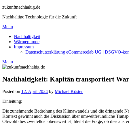
Skip
zukunftnachhaltig.de
to
Nachhaltige Technologie für die Zukunft
content
Menu
Nachhaltigkeit
Wärmepumpe
Impressum
Datenschutzerklärung eCommercelab UG | DSGVO-ko
Menu
Nachhaltigkeit: Kapitän transportiert War
Posted on
12. April 2024
by
Michael Köster
Einleitung:
Die zunehmende Bedrohung des Klimawandels und die dringende Notwe
Kontext gewinnt auch die Diskussion über umweltfreundliche Transpor
Obwohl dies zweifellos lobenswert ist, bleibt die Frage, ob dies au