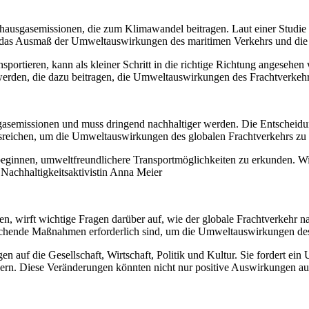
bhausgasemissionen, die zum Klimawandel beitragen. Laut einer Studie 
t das Ausmaß der Umweltauswirkungen des maritimen Verkehrs und die 
sportieren, kann als kleiner Schritt in die richtige Richtung angesehe
erden, die dazu beitragen, die Umweltauswirkungen des Frachtverkehr
gasemissionen und muss dringend nachhaltiger werden. Die Entscheidung
ht ausreichen, um die Umweltauswirkungen des globalen Frachtverkehrs 
ginnen, umweltfreundlichere Transportmöglichkeiten zu erkunden. Wir mü
achhaltigkeitsaktivistin Anna Meier
n, wirft wichtige Fragen darüber auf, wie der globale Frachtverkehr nac
eichende Maßnahmen erforderlich sind, um die Umweltauswirkungen des
 auf die Gesellschaft, Wirtschaft, Politik und Kultur. Sie fordert ei
ördern. Diese Veränderungen könnten nicht nur positive Auswirkungen 