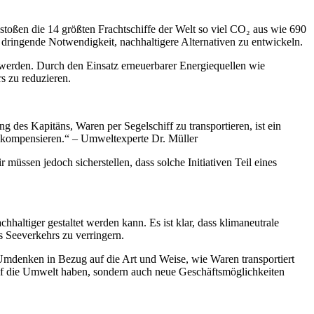
stoßen die 14 größten Frachtschiffe der Welt so viel CO₂ aus wie 690
dringende Notwendigkeit, nachhaltigere Alternativen zu entwickeln.
n werden. Durch den Einsatz erneuerbarer Energiequellen wie
s zu reduzieren.
 des Kapitäns, Waren per Segelschiff zu transportieren, ist ein
zu kompensieren.“ – Umweltexperte Dr. Müller
ssen jedoch sicherstellen, dass solche Initiativen Teil eines
hhaltiger gestaltet werden kann. Es ist klar, dass klimaneutrale
 Seeverkehrs zu verringern.
n Umdenken in Bezug auf die Art und Weise, wie Waren transportiert
auf die Umwelt haben, sondern auch neue Geschäftsmöglichkeiten