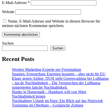
E-Mail-Adresse
*
Website
Name, E-Mail-Adresse und Website in diesem Browser für
meinen nächsten Kommentar speichern.
Suchen
Suchen
Recent Posts
Werden Marketing-Experte per Fernstudium
Spanien: Erneuerbare Energien boomen – aber nicht für EU
Klage gegen Airline: DUH sieht Greenwashing bei Lufthansa
– taz.de Nachhaltigkeit – Die Versprechen der Lufthansa
suggerierten falsche Nachhaltigkeit.
Hanke in Hansestadt – Hamburg will von Wien
Nachhaltigkeit lernen
Nachhaltiger Urlaub im Harz: Ein Blick auf das Netzwerk
Tourismus im Oberharz – Goslarsche Zeitung