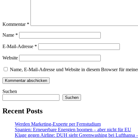
Kommentar
*
Name
*
E-Mail-Adresse
*
Website
Name, E-Mail-Adresse und Website in diesem Browser für meine
Suchen
Suchen
Recent Posts
Werden Marketing-Experte per Fernstudium
Spanien: Erneuerbare Energien boomen – aber nicht für EU
Klage gegen Airline: DUH sieht Greenwashing bei Lufthansa – t