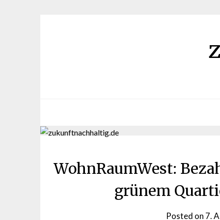
Skip
to
content
WohnRaumWest: Bezahl
grünem Quarti
Posted on
7. A