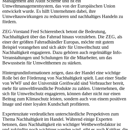
Management and Audit Scheme und ist ein
Umweltmanagementsystem, das von der Europäischen Union
entwickelt wurde. Es hilft Unternehmen dabei, ihre
Umweltauswirkungen zu reduzieren und nachhaltiges Handeln zu
fördern.
ZEG-Vorstand Fred Schierenbeck betont die Bedeutung,
Nachhaltigkeit über das Fahrrad hinaus vorzuleben. Die ZEG, als
einer der größten Fahrradhändler Europas, möchte mit gutem
Beispiel vorangehen und sich aktiv für Umweltschutz und
Nachhaltigkeit engagieren. Dazu gehören auch regelmäßige Info-
Veranstaltungen und Schulungen für die Mitarbeiter, um das
Bewusstsein für Umweltthemen zu stärken.
Hintergrundinformationen zeigen, dass der Handel eine wichtige
Rolle bei der Förderung von Nachhaltigkeit spielt. Laut einer Studie
von WWF und der Universität Greifswald sind Verbraucher bereit,
mehr für umweltfreundliche Produkte zu zahlen. Unternehmen, die
sich für Umweltschutz engagieren, können daher nicht nur einen
Beitrag zum Klimaschutz leisten, sondern auch von einem positiven
Image und einer loyalen Kundschaft profitieren.
Expertenzitate verdeutlichen unterschiedliche Perspektiven zum
Thema Nachhaltigkeit im Handel. Während einige Experten
betonen, dass Nachhaltigkeit ein wichtiger Wettbewerbsfaktor ist
und zukünftig noch wichtiger werden wird, gibt es auch Kritiker, die