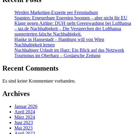
Werden Marketing-Experte per Fernstudium
Spanien: Erneuerbare Energien boomen – aber nicht für EU
Klage gegen Airline: DUH sieht Greenwashing bei Lufthansa
– taz.de Nachhaltigkeit – Die Versprechen der Lufthansa
suggerierten falsche Nachhaltigkeit.
Hanke in Hansestadt – Hamburg will von Wien
Nachhaltigkeit lernen
Nachhaltiger Urlaub im Harz: Ein Blick auf das Netzwerk
Tourismus im Oberharz – Goslarsche Zeitung
Recent Comments
Es sind keine Kommentare vorhanden.
Archives
Januar 2026
April 2024
März 2024
Juni 2023
Mai 2023
April 2023